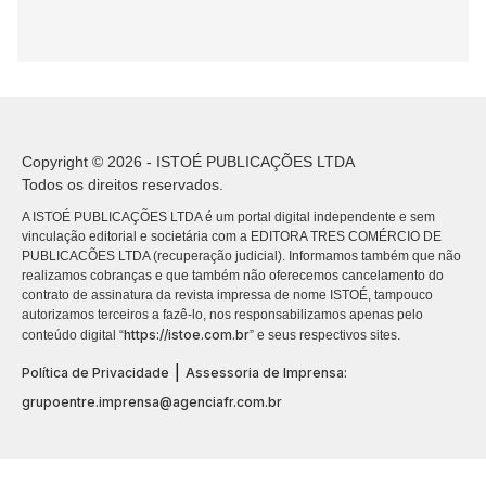
Copyright © 2026 - ISTOÉ PUBLICAÇÕES LTDA
Todos os direitos reservados.
A ISTOÉ PUBLICAÇÕES LTDA é um portal digital independente e sem
vinculação editorial e societária com a EDITORA TRES COMÉRCIO DE
PUBLICACÕES LTDA (recuperação judicial). Informamos também que não
realizamos cobranças e que também não oferecemos cancelamento do
contrato de assinatura da revista impressa de nome ISTOÉ, tampouco
autorizamos terceiros a fazê-lo, nos responsabilizamos apenas pelo
https://istoe.com.br
conteúdo digital “
” e seus respectivos sites.
|
Política de Privacidade
Assessoria de Imprensa:
grupoentre.imprensa@agenciafr.com.br