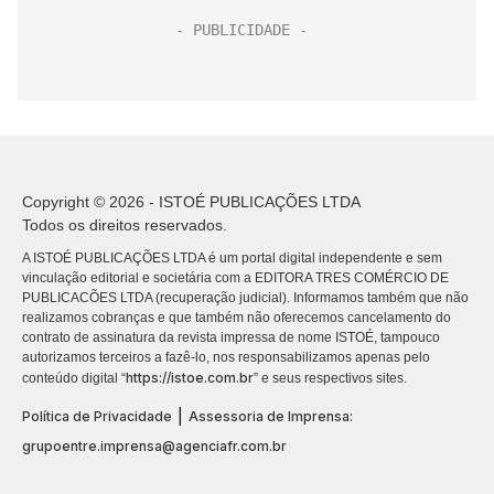
Copyright © 2026 - ISTOÉ PUBLICAÇÕES LTDA
Todos os direitos reservados.
A ISTOÉ PUBLICAÇÕES LTDA é um portal digital independente e sem
vinculação editorial e societária com a EDITORA TRES COMÉRCIO DE
PUBLICACÕES LTDA (recuperação judicial). Informamos também que não
realizamos cobranças e que também não oferecemos cancelamento do
contrato de assinatura da revista impressa de nome ISTOÉ, tampouco
autorizamos terceiros a fazê-lo, nos responsabilizamos apenas pelo
https://istoe.com.br
conteúdo digital “
” e seus respectivos sites.
|
Política de Privacidade
Assessoria de Imprensa:
grupoentre.imprensa@agenciafr.com.br