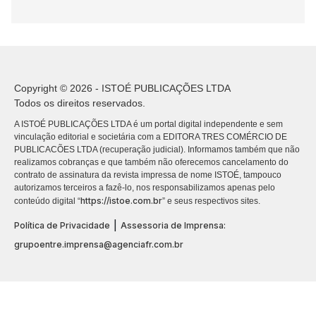
Copyright © 2026 - ISTOÉ PUBLICAÇÕES LTDA
Todos os direitos reservados.
A ISTOÉ PUBLICAÇÕES LTDA é um portal digital independente e sem
vinculação editorial e societária com a EDITORA TRES COMÉRCIO DE
PUBLICACÕES LTDA (recuperação judicial). Informamos também que não
realizamos cobranças e que também não oferecemos cancelamento do
contrato de assinatura da revista impressa de nome ISTOÉ, tampouco
autorizamos terceiros a fazê-lo, nos responsabilizamos apenas pelo
https://istoe.com.br
conteúdo digital “
” e seus respectivos sites.
|
Política de Privacidade
Assessoria de Imprensa:
grupoentre.imprensa@agenciafr.com.br