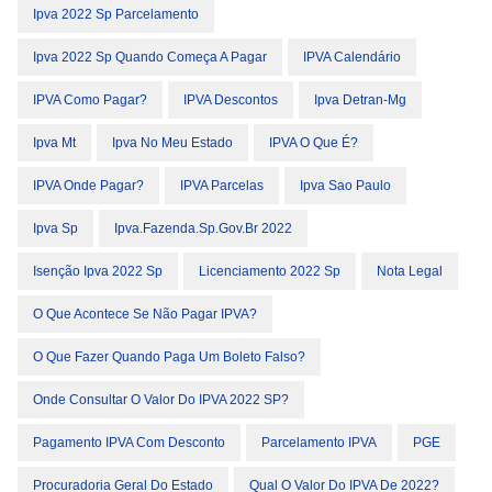
Ipva 2022 Sp Parcelamento
Ipva 2022 Sp Quando Começa A Pagar
IPVA Calendário
IPVA Como Pagar?
IPVA Descontos
Ipva Detran-Mg
Ipva Mt
Ipva No Meu Estado
IPVA O Que É?
IPVA Onde Pagar?
IPVA Parcelas
Ipva Sao Paulo
Ipva Sp
Ipva.fazenda.sp.gov.br 2022
Isenção Ipva 2022 Sp
Licenciamento 2022 Sp
Nota Legal
O Que Acontece Se Não Pagar IPVA?
O Que Fazer Quando Paga Um Boleto Falso?
Onde Consultar O Valor Do IPVA 2022 SP?
Pagamento IPVA Com Desconto
Parcelamento IPVA
PGE
Procuradoria Geral Do Estado
Qual O Valor Do IPVA De 2022?