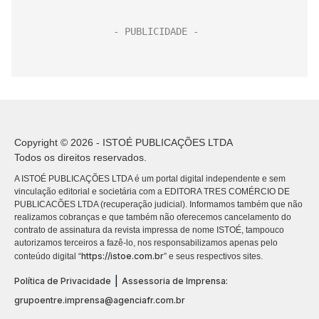
Copyright © 2026 - ISTOÉ PUBLICAÇÕES LTDA
Todos os direitos reservados.
A ISTOÉ PUBLICAÇÕES LTDA é um portal digital independente e sem
vinculação editorial e societária com a EDITORA TRES COMÉRCIO DE
PUBLICACÕES LTDA (recuperação judicial). Informamos também que não
realizamos cobranças e que também não oferecemos cancelamento do
contrato de assinatura da revista impressa de nome ISTOÉ, tampouco
autorizamos terceiros a fazê-lo, nos responsabilizamos apenas pelo
https://istoe.com.br
conteúdo digital “
” e seus respectivos sites.
|
Política de Privacidade
Assessoria de Imprensa:
grupoentre.imprensa@agenciafr.com.br