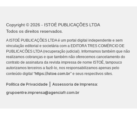
Copyright © 2026 - ISTOÉ PUBLICAÇÕES LTDA
Todos os direitos reservados.
A ISTOÉ PUBLICAÇÕES LTDA é um portal digital independente e sem
vinculação editorial e societária com a EDITORA TRES COMÉRCIO DE
PUBLICACÕES LTDA (recuperação judicial). Informamos também que não
realizamos cobranças e que também não oferecemos cancelamento do
contrato de assinatura da revista impressa de nome ISTOÉ, tampouco
autorizamos terceiros a fazê-lo, nos responsabilizamos apenas pelo
https://istoe.com.br
conteúdo digital “
” e seus respectivos sites.
|
Política de Privacidade
Assessoria de Imprensa:
grupoentre.imprensa@agenciafr.com.br