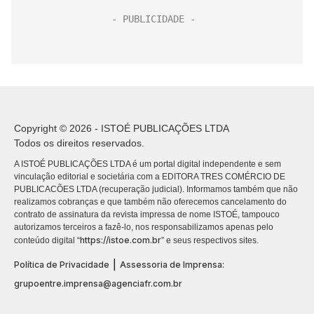
Copyright © 2026 - ISTOÉ PUBLICAÇÕES LTDA
Todos os direitos reservados.
A ISTOÉ PUBLICAÇÕES LTDA é um portal digital independente e sem
vinculação editorial e societária com a EDITORA TRES COMÉRCIO DE
PUBLICACÕES LTDA (recuperação judicial). Informamos também que não
realizamos cobranças e que também não oferecemos cancelamento do
contrato de assinatura da revista impressa de nome ISTOÉ, tampouco
autorizamos terceiros a fazê-lo, nos responsabilizamos apenas pelo
https://istoe.com.br
conteúdo digital “
” e seus respectivos sites.
|
Política de Privacidade
Assessoria de Imprensa:
grupoentre.imprensa@agenciafr.com.br