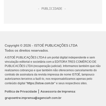
Copyright © 2026 - ISTOÉ PUBLICAÇÕES LTDA
Todos os direitos reservados.
A ISTOÉ PUBLICAÇÕES LTDA é um portal digital independente e sem
vinculação editorial e societária com a EDITORA TRES COMÉRCIO DE
PUBLICACÕES LTDA (recuperação judicial). Informamos também que não
realizamos cobranças e que também não oferecemos cancelamento do
contrato de assinatura da revista impressa de nome ISTOÉ, tampouco
autorizamos terceiros a fazê-lo, nos responsabilizamos apenas pelo
https://istoe.com.br
conteúdo digital “
” e seus respectivos sites.
|
Política de Privacidade
Assessoria de Imprensa:
grupoentre.imprensa@agenciafr.com.br