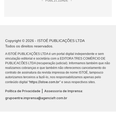
Copyright © 2026 - ISTOÉ PUBLICAÇÕES LTDA
Todos os direitos reservados.
A ISTOÉ PUBLICAÇÕES LTDA é um portal digital independente e sem
vinculação editorial e societária com a EDITORA TRES COMÉRCIO DE
PUBLICACÕES LTDA (recuperação judicial). Informamos também que não
realizamos cobranças e que também não oferecemos cancelamento do
contrato de assinatura da revista impressa de nome ISTOÉ, tampouco
autorizamos terceiros a fazê-lo, nos responsabilizamos apenas pelo
https://istoe.com.br
conteúdo digital “
” e seus respectivos sites.
|
Política de Privacidade
Assessoria de Imprensa:
grupoentre.imprensa@agenciafr.com.br