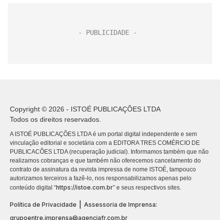
Copyright © 2026 - ISTOÉ PUBLICAÇÕES LTDA
Todos os direitos reservados.
A ISTOÉ PUBLICAÇÕES LTDA é um portal digital independente e sem
vinculação editorial e societária com a EDITORA TRES COMÉRCIO DE
PUBLICACÕES LTDA (recuperação judicial). Informamos também que não
realizamos cobranças e que também não oferecemos cancelamento do
contrato de assinatura da revista impressa de nome ISTOÉ, tampouco
autorizamos terceiros a fazê-lo, nos responsabilizamos apenas pelo
https://istoe.com.br
conteúdo digital “
” e seus respectivos sites.
|
Política de Privacidade
Assessoria de Imprensa:
grupoentre.imprensa@agenciafr.com.br