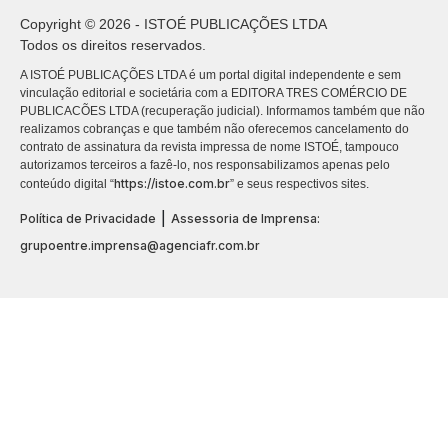
Copyright © 2026 - ISTOÉ PUBLICAÇÕES LTDA
Todos os direitos reservados.
A ISTOÉ PUBLICAÇÕES LTDA é um portal digital independente e sem
vinculação editorial e societária com a EDITORA TRES COMÉRCIO DE
PUBLICACÕES LTDA (recuperação judicial). Informamos também que não
realizamos cobranças e que também não oferecemos cancelamento do
contrato de assinatura da revista impressa de nome ISTOÉ, tampouco
autorizamos terceiros a fazê-lo, nos responsabilizamos apenas pelo
https://istoe.com.br
conteúdo digital “
” e seus respectivos sites.
|
Política de Privacidade
Assessoria de Imprensa:
grupoentre.imprensa@agenciafr.com.br