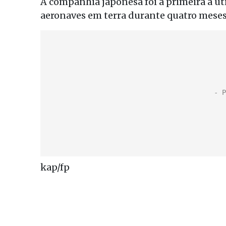
A companhia japonesa foi a primeira a uti
aeronaves em terra durante quatro meses
kap/fp