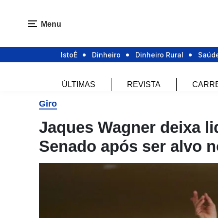
Menu
IstoÉ
Dinheiro
Dinheiro Rural
Saúd
ÚLTIMAS
REVISTA
CARR
Giro
Jaques Wagner deixa l
Senado após ser alvo n