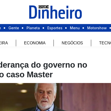
e
Gente
Planeta
Esportes
Menu
Motorshow
EIRA
ECONOMIA
NEGÓCIOS
TECN
iderança do governo no
o caso Master