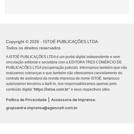
Copyright © 2026 - ISTOÉ PUBLICAÇÕES LTDA
Todos os direitos reservados.
A ISTOÉ PUBLICAÇÕES LTDA é um portal digital independente e sem
vinculação editorial e societária com a EDITORA TRES COMÉRCIO DE
PUBLICACÕES LTDA (recuperação judicial). Informamos também que não
realizamos cobranças e que também não oferecemos cancelamento do
contrato de assinatura da revista impressa de nome ISTOÉ, tampouco
autorizamos terceiros a fazê-lo, nos responsabilizamos apenas pelo
https://istoe.com.br
conteúdo digital “
” e seus respectivos sites.
|
Política de Privacidade
Assessoria de Imprensa:
grupoentre.imprensa@agenciafr.com.br