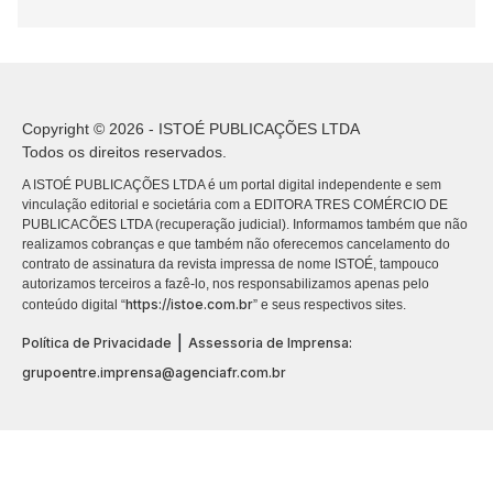
Copyright © 2026 - ISTOÉ PUBLICAÇÕES LTDA
Todos os direitos reservados.
A ISTOÉ PUBLICAÇÕES LTDA é um portal digital independente e sem
vinculação editorial e societária com a EDITORA TRES COMÉRCIO DE
PUBLICACÕES LTDA (recuperação judicial). Informamos também que não
realizamos cobranças e que também não oferecemos cancelamento do
contrato de assinatura da revista impressa de nome ISTOÉ, tampouco
autorizamos terceiros a fazê-lo, nos responsabilizamos apenas pelo
https://istoe.com.br
conteúdo digital “
” e seus respectivos sites.
|
Política de Privacidade
Assessoria de Imprensa:
grupoentre.imprensa@agenciafr.com.br