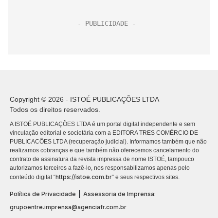
Copyright © 2026 - ISTOÉ PUBLICAÇÕES LTDA
Todos os direitos reservados.
A ISTOÉ PUBLICAÇÕES LTDA é um portal digital independente e sem
vinculação editorial e societária com a EDITORA TRES COMÉRCIO DE
PUBLICACÕES LTDA (recuperação judicial). Informamos também que não
realizamos cobranças e que também não oferecemos cancelamento do
contrato de assinatura da revista impressa de nome ISTOÉ, tampouco
autorizamos terceiros a fazê-lo, nos responsabilizamos apenas pelo
https://istoe.com.br
conteúdo digital “
” e seus respectivos sites.
|
Política de Privacidade
Assessoria de Imprensa:
grupoentre.imprensa@agenciafr.com.br