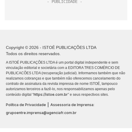
Copyright © 2026 - ISTOÉ PUBLICAÇÕES LTDA
Todos os direitos reservados.
A ISTOÉ PUBLICAÇÕES LTDA é um portal digital independente e sem
vinculação editorial e societária com a EDITORA TRES COMÉRCIO DE
PUBLICACÕES LTDA (recuperação judicial). Informamos também que não
realizamos cobranças e que também não oferecemos cancelamento do
contrato de assinatura da revista impressa de nome ISTOÉ, tampouco
autorizamos terceiros a fazê-lo, nos responsabilizamos apenas pelo
https://istoe.com.br
conteúdo digital “
” e seus respectivos sites.
|
Política de Privacidade
Assessoria de Imprensa:
grupoentre.imprensa@agenciafr.com.br