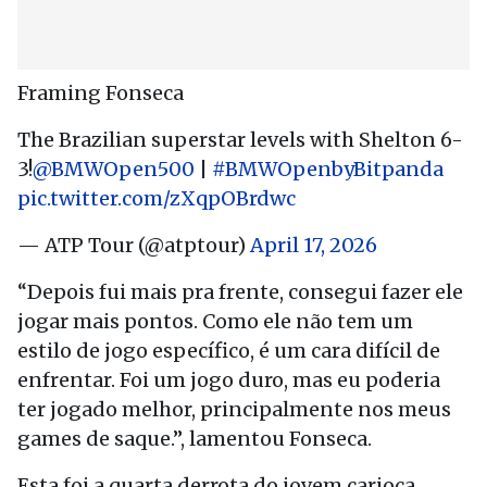
Framing Fonseca
The Brazilian superstar levels with Shelton 6-
3!
@BMWOpen500
|
#BMWOpenbyBitpanda
pic.twitter.com/zXqpOBrdwc
— ATP Tour (@atptour)
April 17, 2026
“Depois fui mais pra frente, consegui fazer ele
jogar mais pontos. Como ele não tem um
estilo de jogo específico, é um cara difícil de
enfrentar. Foi um jogo duro, mas eu poderia
ter jogado melhor, principalmente nos meus
games de saque.”, lamentou Fonseca.
Esta foi a quarta derrota do jovem carioca