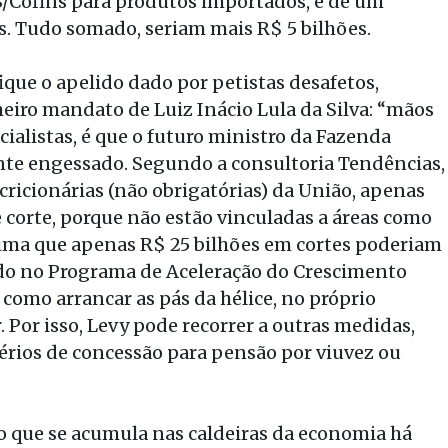
IS/Cofins para produtos importados, e de um
s. Tudo somado, seriam mais R$ 5 bilhões.
ique o apelido dado por petistas desafetos,
meiro mandato de Luiz Inácio Lula da Silva: “mãos
ialistas, é que o futuro ministro da Fazenda
nte engessado. Segundo a consultoria Tendências,
cricionárias (não obrigatórias) da União, apenas
e corte, porque não estão vinculadas a áreas como
tima que apenas R$ 25 bilhões em cortes poderiam
zado no Programa de Aceleração do Crescimento
 como arrancar as pás da hélice, no próprio
 Por isso, Levy pode recorrer a outras medidas,
térios de concessão para pensão por viuvez ou
 que se acumula nas caldeiras da economia há