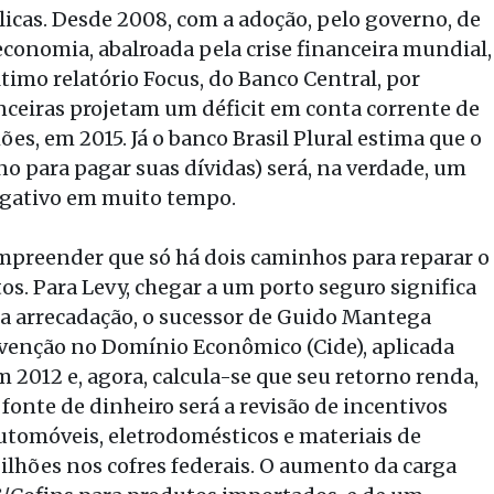
licas. Desde 2008, com a adoção, pelo governo, de
 economia, abalroada pela crise financeira mundial,
timo relatório Focus, do Banco Central, por
nceiras projetam um déficit em conta corrente de
es, em 2015. Já o banco Brasil Plural estima que o
o para pagar suas dívidas) será, na verdade, um
negativo em muito tempo.
ompreender que só há dois caminhos para reparar o
tos. Para Levy, chegar a um porto seguro significa
 a arrecadação, o sucessor de Guido Mantega
venção no Domínio Econômico (Cide), aplicada
m 2012 e, agora, calcula-se que seu retorno renda,
fonte de dinheiro será a revisão de incentivos
automóveis, eletrodomésticos e materiais de
bilhões nos cofres federais. O aumento da carga