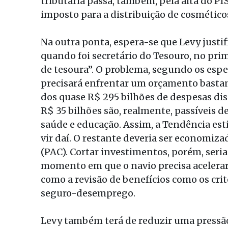
tributária passa, também, pela alta do P
imposto para a distribuição de cosmético
Na outra ponta, espera-se que Levy justif
quando foi secretário do Tesouro, no pri
de tesoura”. O problema, segundo os espec
precisará enfrentar um orçamento basta
dos quase R$ 295 bilhões de despesas dis
R$ 35 bilhões são, realmente, passíveis d
saúde e educação. Assim, a Tendência es
vir daí. O restante deveria ser economi
(PAC). Cortar investimentos, porém, seria
momento em que o navio precisa acelerar.
como a revisão de benefícios como os cri
seguro-desemprego.
Levy também terá de reduzir uma pressão