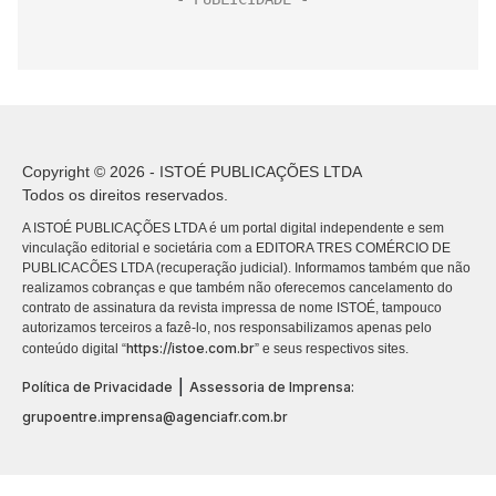
Copyright © 2026 - ISTOÉ PUBLICAÇÕES LTDA
Todos os direitos reservados.
A ISTOÉ PUBLICAÇÕES LTDA é um portal digital independente e sem
vinculação editorial e societária com a EDITORA TRES COMÉRCIO DE
PUBLICACÕES LTDA (recuperação judicial). Informamos também que não
realizamos cobranças e que também não oferecemos cancelamento do
contrato de assinatura da revista impressa de nome ISTOÉ, tampouco
autorizamos terceiros a fazê-lo, nos responsabilizamos apenas pelo
https://istoe.com.br
conteúdo digital “
” e seus respectivos sites.
|
Política de Privacidade
Assessoria de Imprensa:
grupoentre.imprensa@agenciafr.com.br