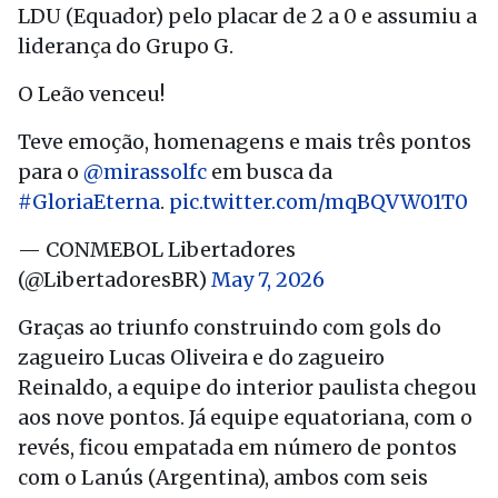
LDU (Equador) pelo placar de 2 a 0 e assumiu a
liderança do Grupo G.
O Leão venceu!
Teve emoção, homenagens e mais três pontos
para o
@mirassolfc
em busca da
#GloriaEterna
.
pic.twitter.com/mqBQVW01T0
— CONMEBOL Libertadores
(@LibertadoresBR)
May 7, 2026
Graças ao triunfo construindo com gols do
zagueiro Lucas Oliveira e do zagueiro
Reinaldo, a equipe do interior paulista chegou
aos nove pontos. Já equipe equatoriana, com o
revés, ficou empatada em número de pontos
com o Lanús (Argentina), ambos com seis