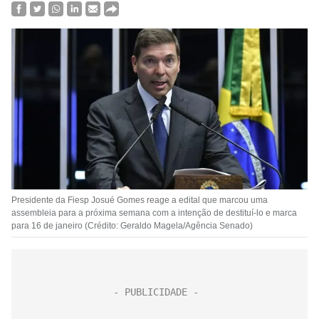
Presidente da Fiesp Josué Gomes reage a edital que marcou uma
assembleia para a próxima semana com a intenção de destituí-lo e marca
para 16 de janeiro (Crédito: Geraldo Magela/Agência Senado)