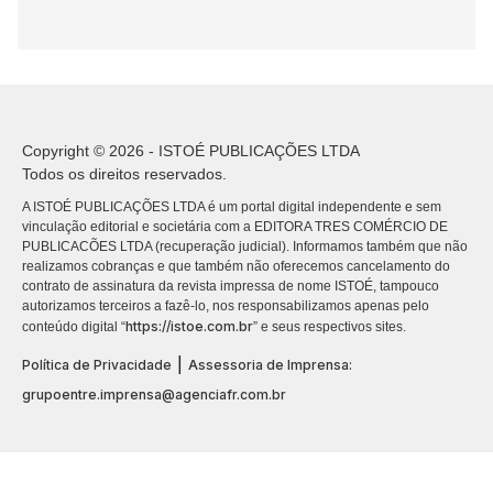
Copyright © 2026 - ISTOÉ PUBLICAÇÕES LTDA
Todos os direitos reservados.
A ISTOÉ PUBLICAÇÕES LTDA é um portal digital independente e sem
vinculação editorial e societária com a EDITORA TRES COMÉRCIO DE
PUBLICACÕES LTDA (recuperação judicial). Informamos também que não
realizamos cobranças e que também não oferecemos cancelamento do
contrato de assinatura da revista impressa de nome ISTOÉ, tampouco
autorizamos terceiros a fazê-lo, nos responsabilizamos apenas pelo
https://istoe.com.br
conteúdo digital “
” e seus respectivos sites.
|
Política de Privacidade
Assessoria de Imprensa:
grupoentre.imprensa@agenciafr.com.br