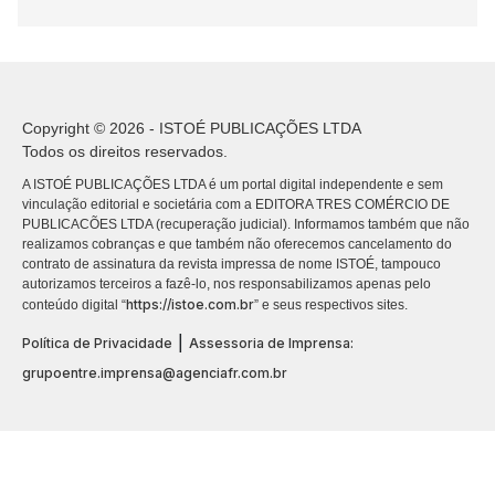
Copyright © 2026 - ISTOÉ PUBLICAÇÕES LTDA
Todos os direitos reservados.
A ISTOÉ PUBLICAÇÕES LTDA é um portal digital independente e sem
vinculação editorial e societária com a EDITORA TRES COMÉRCIO DE
PUBLICACÕES LTDA (recuperação judicial). Informamos também que não
realizamos cobranças e que também não oferecemos cancelamento do
contrato de assinatura da revista impressa de nome ISTOÉ, tampouco
autorizamos terceiros a fazê-lo, nos responsabilizamos apenas pelo
https://istoe.com.br
conteúdo digital “
” e seus respectivos sites.
|
Política de Privacidade
Assessoria de Imprensa:
grupoentre.imprensa@agenciafr.com.br