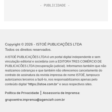
Copyright © 2026 - ISTOÉ PUBLICAÇÕES LTDA
Todos os direitos reservados.
A ISTOÉ PUBLICAÇÕES LTDA é um portal digital independente e sem
vinculação editorial e societária com a EDITORA TRES COMÉRCIO DE
PUBLICACÕES LTDA (recuperação judicial). Informamos também que não
realizamos cobranças e que também não oferecemos cancelamento do
contrato de assinatura da revista impressa de nome ISTOÉ, tampouco
autorizamos terceiros a fazê-lo, nos responsabilizamos apenas pelo
https://istoe.com.br
conteúdo digital “
” e seus respectivos sites.
|
Política de Privacidade
Assessoria de Imprensa:
grupoentre.imprensa@agenciafr.com.br