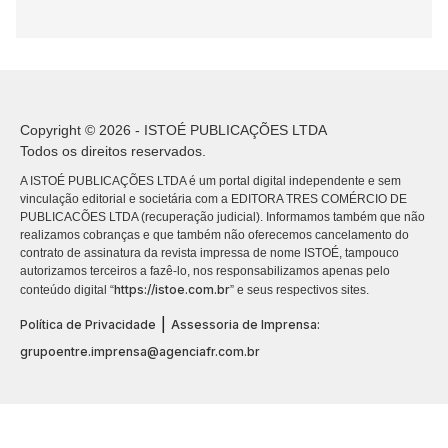
Copyright © 2026 - ISTOÉ PUBLICAÇÕES LTDA
Todos os direitos reservados.
A ISTOÉ PUBLICAÇÕES LTDA é um portal digital independente e sem
vinculação editorial e societária com a EDITORA TRES COMÉRCIO DE
PUBLICACÕES LTDA (recuperação judicial). Informamos também que não
realizamos cobranças e que também não oferecemos cancelamento do
contrato de assinatura da revista impressa de nome ISTOÉ, tampouco
autorizamos terceiros a fazê-lo, nos responsabilizamos apenas pelo
https://istoe.com.br
conteúdo digital “
” e seus respectivos sites.
|
Política de Privacidade
Assessoria de Imprensa:
grupoentre.imprensa@agenciafr.com.br