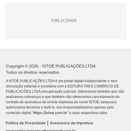
Copyright © 2026 - ISTOÉ PUBLICAÇÕES LTDA
Todos os direitos reservados.
A ISTOÉ PUBLICAÇÕES LTDA é um portal digital independente e sem
vinculação editorial e societária com a EDITORA TRES COMÉRCIO DE
PUBLICACÕES LTDA (recuperação judicial). Informamos também que não
realizamos cobranças e que também não oferecemos cancelamento do
contrato de assinatura da revista impressa de nome ISTOÉ, tampouco
autorizamos terceiros a fazê-lo, nos responsabilizamos apenas pelo
https://istoe.com.br
conteúdo digital “
” e seus respectivos sites.
|
Política de Privacidade
Assessoria de Imprensa:
grupoentre.imprensa@agenciafr.com.br