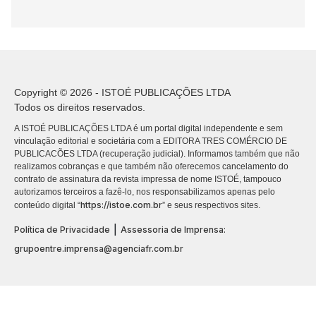
Copyright © 2026 - ISTOÉ PUBLICAÇÕES LTDA
Todos os direitos reservados.
A ISTOÉ PUBLICAÇÕES LTDA é um portal digital independente e sem
vinculação editorial e societária com a EDITORA TRES COMÉRCIO DE
PUBLICACÕES LTDA (recuperação judicial). Informamos também que não
realizamos cobranças e que também não oferecemos cancelamento do
contrato de assinatura da revista impressa de nome ISTOÉ, tampouco
autorizamos terceiros a fazê-lo, nos responsabilizamos apenas pelo
https://istoe.com.br
conteúdo digital “
” e seus respectivos sites.
|
Política de Privacidade
Assessoria de Imprensa:
grupoentre.imprensa@agenciafr.com.br