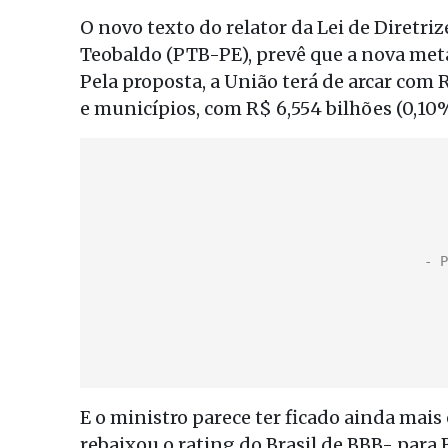
O novo texto do relator da Lei de Diretr
Teobaldo (PTB-PE), prevê que a nova meta
Pela proposta, a União terá de arcar com 
e municípios, com R$ 6,554 bilhões (0,10%
E o ministro parece ter ficado ainda mais
rebaixou o rating do Brasil de BBB- para