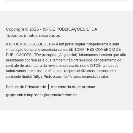
Copyright © 2026 - ISTOÉ PUBLICAÇÕES LTDA
Todos os direitos reservados.
A ISTOÉ PUBLICAÇÕES LTDA é um portal digital independente e sem
vinculação editorial e societária com a EDITORA TRES COMÉRCIO DE
PUBLICACÕES LTDA (recuperação judicial). Informamos também que não
realizamos cobranças e que também não oferecemos cancelamento do
contrato de assinatura da revista impressa de nome ISTOÉ, tampouco
autorizamos terceiros a fazê-lo, nos responsabilizamos apenas pelo
https://istoe.com.br
conteúdo digital “
” e seus respectivos sites.
|
Política de Privacidade
Assessoria de Imprensa:
grupoentre.imprensa@agenciafr.com.br