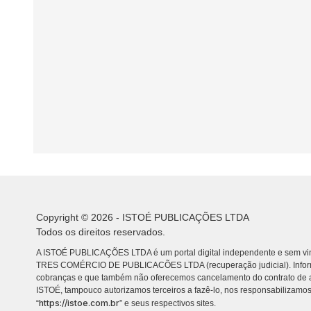
Copyright © 2026 - ISTOÉ PUBLICAÇÕES LTDA
Todos os direitos reservados.
A ISTOÉ PUBLICAÇÕES LTDA é um portal digital independente e sem vin
TRES COMÉRCIO DE PUBLICACÕES LTDA (recuperação judicial). Info
cobranças e que também não oferecemos cancelamento do contrato de a
ISTOÉ, tampouco autorizamos terceiros a fazê-lo, nos responsabilizamos
https://istoe.com.br
“
” e seus respectivos sites.