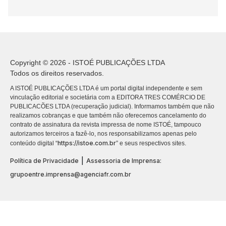
Copyright © 2026 - ISTOÉ PUBLICAÇÕES LTDA
Todos os direitos reservados.
A ISTOÉ PUBLICAÇÕES LTDA é um portal digital independente e sem
vinculação editorial e societária com a EDITORA TRES COMÉRCIO DE
PUBLICACÕES LTDA (recuperação judicial). Informamos também que não
realizamos cobranças e que também não oferecemos cancelamento do
contrato de assinatura da revista impressa de nome ISTOÉ, tampouco
autorizamos terceiros a fazê-lo, nos responsabilizamos apenas pelo
https://istoe.com.br
conteúdo digital “
” e seus respectivos sites.
|
Política de Privacidade
Assessoria de Imprensa:
grupoentre.imprensa@agenciafr.com.br