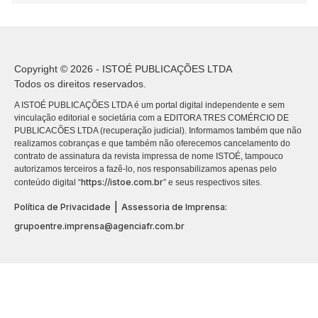
Copyright © 2026 - ISTOÉ PUBLICAÇÕES LTDA
Todos os direitos reservados.
A ISTOÉ PUBLICAÇÕES LTDA é um portal digital independente e sem
vinculação editorial e societária com a EDITORA TRES COMÉRCIO DE
PUBLICACÕES LTDA (recuperação judicial). Informamos também que não
realizamos cobranças e que também não oferecemos cancelamento do
contrato de assinatura da revista impressa de nome ISTOÉ, tampouco
autorizamos terceiros a fazê-lo, nos responsabilizamos apenas pelo
https://istoe.com.br
conteúdo digital “
” e seus respectivos sites.
|
Política de Privacidade
Assessoria de Imprensa:
grupoentre.imprensa@agenciafr.com.br