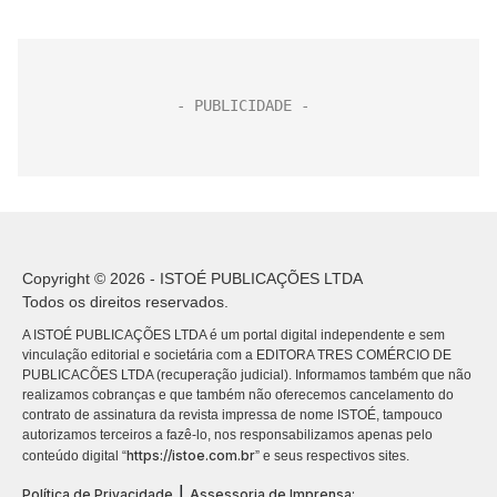
Copyright © 2026 - ISTOÉ PUBLICAÇÕES LTDA
Todos os direitos reservados.
A ISTOÉ PUBLICAÇÕES LTDA é um portal digital independente e sem
vinculação editorial e societária com a EDITORA TRES COMÉRCIO DE
PUBLICACÕES LTDA (recuperação judicial). Informamos também que não
realizamos cobranças e que também não oferecemos cancelamento do
contrato de assinatura da revista impressa de nome ISTOÉ, tampouco
autorizamos terceiros a fazê-lo, nos responsabilizamos apenas pelo
https://istoe.com.br
conteúdo digital “
” e seus respectivos sites.
|
Política de Privacidade
Assessoria de Imprensa: