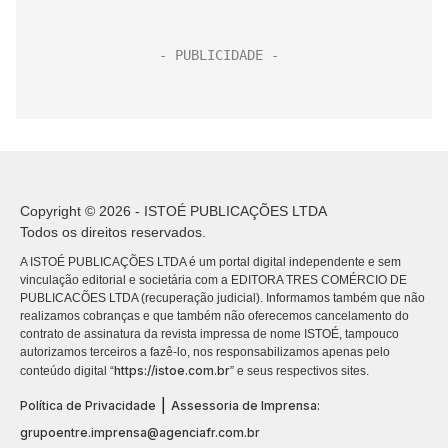
Copyright © 2026 - ISTOÉ PUBLICAÇÕES LTDA
Todos os direitos reservados.
A ISTOÉ PUBLICAÇÕES LTDA é um portal digital independente e sem
vinculação editorial e societária com a EDITORA TRES COMÉRCIO DE
PUBLICACÕES LTDA (recuperação judicial). Informamos também que não
realizamos cobranças e que também não oferecemos cancelamento do
contrato de assinatura da revista impressa de nome ISTOÉ, tampouco
autorizamos terceiros a fazê-lo, nos responsabilizamos apenas pelo
https://istoe.com.br
conteúdo digital “
” e seus respectivos sites.
|
Política de Privacidade
Assessoria de Imprensa:
grupoentre.imprensa@agenciafr.com.br