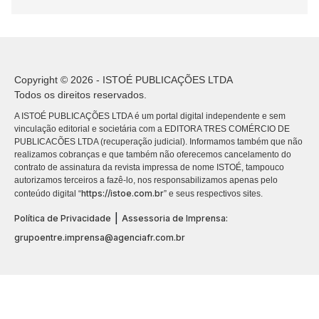
Copyright © 2026 - ISTOÉ PUBLICAÇÕES LTDA
Todos os direitos reservados.
A ISTOÉ PUBLICAÇÕES LTDA é um portal digital independente e sem
vinculação editorial e societária com a EDITORA TRES COMÉRCIO DE
PUBLICACÕES LTDA (recuperação judicial). Informamos também que não
realizamos cobranças e que também não oferecemos cancelamento do
contrato de assinatura da revista impressa de nome ISTOÉ, tampouco
autorizamos terceiros a fazê-lo, nos responsabilizamos apenas pelo
https://istoe.com.br
conteúdo digital “
” e seus respectivos sites.
|
Política de Privacidade
Assessoria de Imprensa:
grupoentre.imprensa@agenciafr.com.br