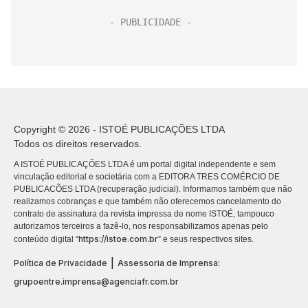
Copyright © 2026 - ISTOÉ PUBLICAÇÕES LTDA
Todos os direitos reservados.
A ISTOÉ PUBLICAÇÕES LTDA é um portal digital independente e sem
vinculação editorial e societária com a EDITORA TRES COMÉRCIO DE
PUBLICACÕES LTDA (recuperação judicial). Informamos também que não
realizamos cobranças e que também não oferecemos cancelamento do
contrato de assinatura da revista impressa de nome ISTOÉ, tampouco
autorizamos terceiros a fazê-lo, nos responsabilizamos apenas pelo
https://istoe.com.br
conteúdo digital “
” e seus respectivos sites.
|
Política de Privacidade
Assessoria de Imprensa:
grupoentre.imprensa@agenciafr.com.br