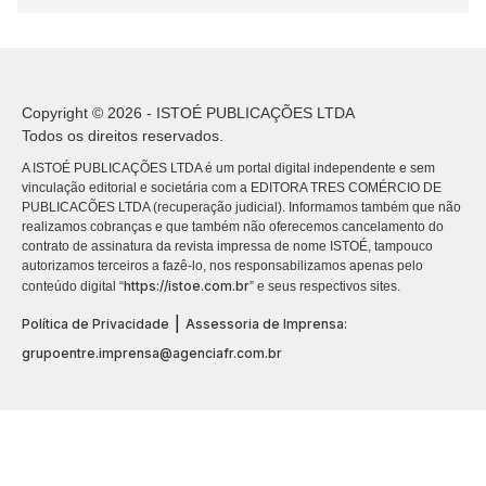
Copyright © 2026 - ISTOÉ PUBLICAÇÕES LTDA
Todos os direitos reservados.
A ISTOÉ PUBLICAÇÕES LTDA é um portal digital independente e sem
vinculação editorial e societária com a EDITORA TRES COMÉRCIO DE
PUBLICACÕES LTDA (recuperação judicial). Informamos também que não
realizamos cobranças e que também não oferecemos cancelamento do
contrato de assinatura da revista impressa de nome ISTOÉ, tampouco
autorizamos terceiros a fazê-lo, nos responsabilizamos apenas pelo
https://istoe.com.br
conteúdo digital “
” e seus respectivos sites.
|
Política de Privacidade
Assessoria de Imprensa:
grupoentre.imprensa@agenciafr.com.br