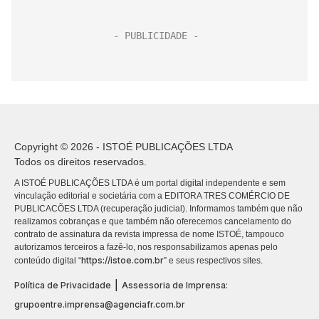
Copyright © 2026 - ISTOÉ PUBLICAÇÕES LTDA
Todos os direitos reservados.
A ISTOÉ PUBLICAÇÕES LTDA é um portal digital independente e sem
vinculação editorial e societária com a EDITORA TRES COMÉRCIO DE
PUBLICACÕES LTDA (recuperação judicial). Informamos também que não
realizamos cobranças e que também não oferecemos cancelamento do
contrato de assinatura da revista impressa de nome ISTOÉ, tampouco
autorizamos terceiros a fazê-lo, nos responsabilizamos apenas pelo
https://istoe.com.br
conteúdo digital “
” e seus respectivos sites.
|
Política de Privacidade
Assessoria de Imprensa:
grupoentre.imprensa@agenciafr.com.br