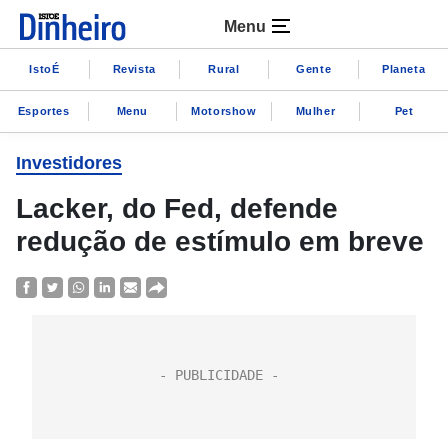
Menu
IstoÉ
Revista
Rural
Gente
Planeta
Esportes
Menu
Motorshow
Mulher
Pet
Investidores
Lacker, do Fed, defende
redução de estímulo em breve