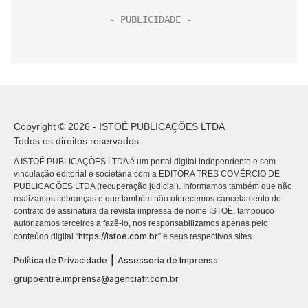
Copyright © 2026 - ISTOÉ PUBLICAÇÕES LTDA
Todos os direitos reservados.
A ISTOÉ PUBLICAÇÕES LTDA é um portal digital independente e sem
vinculação editorial e societária com a EDITORA TRES COMÉRCIO DE
PUBLICACÕES LTDA (recuperação judicial). Informamos também que não
realizamos cobranças e que também não oferecemos cancelamento do
contrato de assinatura da revista impressa de nome ISTOÉ, tampouco
autorizamos terceiros a fazê-lo, nos responsabilizamos apenas pelo
https://istoe.com.br
conteúdo digital “
” e seus respectivos sites.
|
Política de Privacidade
Assessoria de Imprensa:
grupoentre.imprensa@agenciafr.com.br