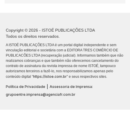
Copyright © 2026 - ISTOÉ PUBLICAÇÕES LTDA
Todos os direitos reservados.
A ISTOÉ PUBLICAÇÕES LTDA é um portal digital independente e sem
vinculação editorial e societária com a EDITORA TRES COMÉRCIO DE
PUBLICACÕES LTDA (recuperação judicial). Informamos também que não
realizamos cobranças e que também não oferecemos cancelamento do
contrato de assinatura da revista impressa de nome ISTOÉ, tampouco
autorizamos terceiros a fazê-lo, nos responsabilizamos apenas pelo
https://istoe.com.br
conteúdo digital “
” e seus respectivos sites.
|
Política de Privacidade
Assessoria de Imprensa:
grupoentre.imprensa@agenciafr.com.br