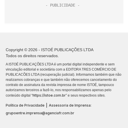
Copyright © 2026 - ISTOÉ PUBLICAÇÕES LTDA
Todos os direitos reservados.
A ISTOÉ PUBLICAÇÕES LTDA é um portal digital independente e sem
vinculação editorial e societária com a EDITORA TRES COMÉRCIO DE
PUBLICACÕES LTDA (recuperação judicial). Informamos também que não
realizamos cobranças e que também não oferecemos cancelamento do
contrato de assinatura da revista impressa de nome ISTOÉ, tampouco
autorizamos terceiros a fazê-lo, nos responsabilizamos apenas pelo
https://istoe.com.br
conteúdo digital “
” e seus respectivos sites.
|
Política de Privacidade
Assessoria de Imprensa:
grupoentre.imprensa@agenciafr.com.br