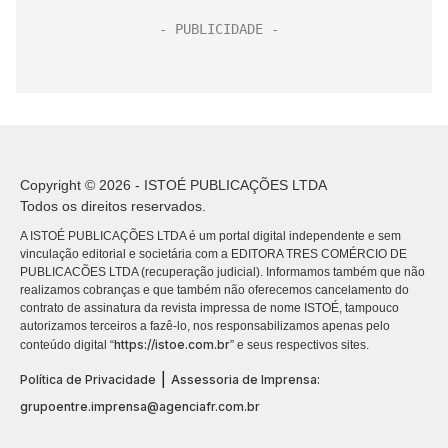
Copyright © 2026 - ISTOÉ PUBLICAÇÕES LTDA
Todos os direitos reservados.
A ISTOÉ PUBLICAÇÕES LTDA é um portal digital independente e sem
vinculação editorial e societária com a EDITORA TRES COMÉRCIO DE
PUBLICACÕES LTDA (recuperação judicial). Informamos também que não
realizamos cobranças e que também não oferecemos cancelamento do
contrato de assinatura da revista impressa de nome ISTOÉ, tampouco
autorizamos terceiros a fazê-lo, nos responsabilizamos apenas pelo
https://istoe.com.br
conteúdo digital “
” e seus respectivos sites.
|
Política de Privacidade
Assessoria de Imprensa:
grupoentre.imprensa@agenciafr.com.br