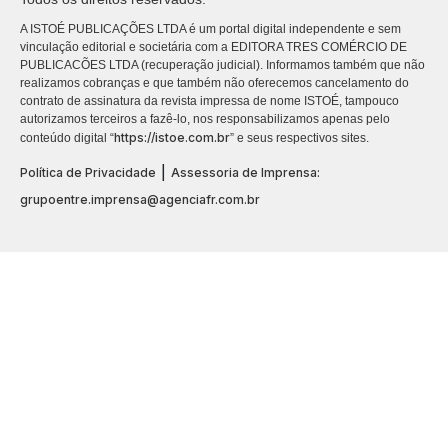
A ISTOÉ PUBLICAÇÕES LTDA é um portal digital independente e sem
vinculação editorial e societária com a EDITORA TRES COMÉRCIO DE
PUBLICACÕES LTDA (recuperação judicial). Informamos também que não
realizamos cobranças e que também não oferecemos cancelamento do
contrato de assinatura da revista impressa de nome ISTOÉ, tampouco
autorizamos terceiros a fazê-lo, nos responsabilizamos apenas pelo
https://istoe.com.br
conteúdo digital “
” e seus respectivos sites.
|
Política de Privacidade
Assessoria de Imprensa:
grupoentre.imprensa@agenciafr.com.br