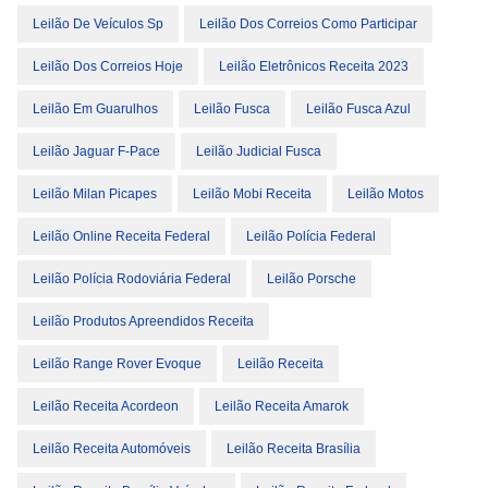
Leilão De Veículos Sp
Leilão Dos Correios Como Participar
Leilão Dos Correios Hoje
Leilão Eletrônicos Receita 2023
Leilão Em Guarulhos
Leilão Fusca
Leilão Fusca Azul
Leilão Jaguar F-Pace
Leilão Judicial Fusca
Leilão Milan Picapes
Leilão Mobi Receita
Leilão Motos
Leilão Online Receita Federal
Leilão Polícia Federal
Leilão Polícia Rodoviária Federal
Leilão Porsche
Leilão Produtos Apreendidos Receita
Leilão Range Rover Evoque
Leilão Receita
Leilão Receita Acordeon
Leilão Receita Amarok
Leilão Receita Automóveis
Leilão Receita Brasília