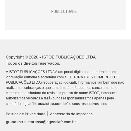
Copyright © 2026 - ISTOÉ PUBLICAÇÕES LTDA
Todos os direitos reservados.
A ISTOÉ PUBLICAÇÕES LTDA é um portal digital independente e sem
vinculação editorial e societária com a EDITORA TRES COMÉRCIO DE
PUBLICACÕES LTDA (recuperação judicial). Informamos também que não
realizamos cobranças e que também não oferecemos cancelamento do
contrato de assinatura da revista impressa de nome ISTOÉ, tampouco
autorizamos terceiros a fazê-lo, nos responsabilizamos apenas pelo
https://istoe.com.br
conteúdo digital “
” e seus respectivos sites.
|
Política de Privacidade
Assessoria de Imprensa:
grupoentre.imprensa@agenciafr.com.br