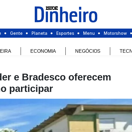
e
Gente
Planeta
Esportes
Menu
Motorshow
EIRA
ECONOMIA
NEGÓCIOS
TECN
nder e Bradesco oferecem
o participar