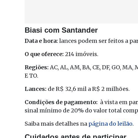
Biasi com Santander
Data e hora:
lances podem ser feitos a par
O que oferece:
214 imóveis.
Regiões:
AC, AL, AM, BA, CE, DF, GO, MA, MG
E TO.
Lances:
de R$ 32,6 mil a R$ 2 milhões.
Condições de pagamento:
à vista em pa
sinal mínimo de 20% do valor total comp
Saiba mais detalhes na
página do leilão
.
Cuidados antes de participar