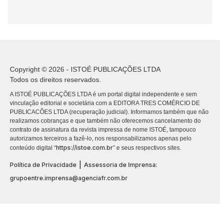
Copyright © 2026 - ISTOÉ PUBLICAÇÕES LTDA
Todos os direitos reservados.
A ISTOÉ PUBLICAÇÕES LTDA é um portal digital independente e sem
vinculação editorial e societária com a EDITORA TRES COMÉRCIO DE
PUBLICACÕES LTDA (recuperação judicial). Informamos também que não
realizamos cobranças e que também não oferecemos cancelamento do
contrato de assinatura da revista impressa de nome ISTOÉ, tampouco
autorizamos terceiros a fazê-lo, nos responsabilizamos apenas pelo
https://istoe.com.br
conteúdo digital “
” e seus respectivos sites.
|
Política de Privacidade
Assessoria de Imprensa:
grupoentre.imprensa@agenciafr.com.br