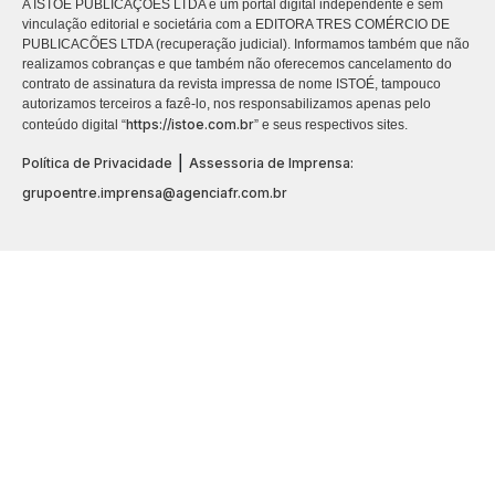
A ISTOÉ PUBLICAÇÕES LTDA é um portal digital independente e sem
vinculação editorial e societária com a EDITORA TRES COMÉRCIO DE
PUBLICACÕES LTDA (recuperação judicial). Informamos também que não
realizamos cobranças e que também não oferecemos cancelamento do
contrato de assinatura da revista impressa de nome ISTOÉ, tampouco
autorizamos terceiros a fazê-lo, nos responsabilizamos apenas pelo
https://istoe.com.br
conteúdo digital “
” e seus respectivos sites.
|
Política de Privacidade
Assessoria de Imprensa:
grupoentre.imprensa@agenciafr.com.br