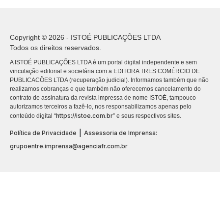
Copyright © 2026 - ISTOÉ PUBLICAÇÕES LTDA
Todos os direitos reservados.
A ISTOÉ PUBLICAÇÕES LTDA é um portal digital independente e sem
vinculação editorial e societária com a EDITORA TRES COMÉRCIO DE
PUBLICACÕES LTDA (recuperação judicial). Informamos também que não
realizamos cobranças e que também não oferecemos cancelamento do
contrato de assinatura da revista impressa de nome ISTOÉ, tampouco
autorizamos terceiros a fazê-lo, nos responsabilizamos apenas pelo
https://istoe.com.br
conteúdo digital “
” e seus respectivos sites.
|
Política de Privacidade
Assessoria de Imprensa:
grupoentre.imprensa@agenciafr.com.br