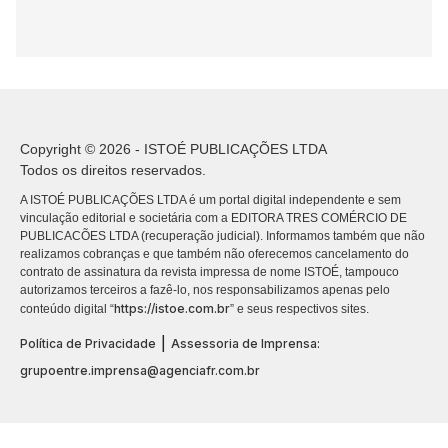
Copyright © 2026 - ISTOÉ PUBLICAÇÕES LTDA
Todos os direitos reservados.
A ISTOÉ PUBLICAÇÕES LTDA é um portal digital independente e sem
vinculação editorial e societária com a EDITORA TRES COMÉRCIO DE
PUBLICACÕES LTDA (recuperação judicial). Informamos também que não
realizamos cobranças e que também não oferecemos cancelamento do
contrato de assinatura da revista impressa de nome ISTOÉ, tampouco
autorizamos terceiros a fazê-lo, nos responsabilizamos apenas pelo
https://istoe.com.br
conteúdo digital “
” e seus respectivos sites.
|
Política de Privacidade
Assessoria de Imprensa:
grupoentre.imprensa@agenciafr.com.br