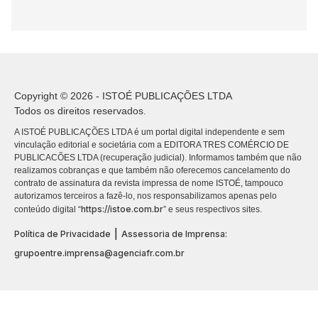
Copyright © 2026 - ISTOÉ PUBLICAÇÕES LTDA
Todos os direitos reservados.
A ISTOÉ PUBLICAÇÕES LTDA é um portal digital independente e sem
vinculação editorial e societária com a EDITORA TRES COMÉRCIO DE
PUBLICACÕES LTDA (recuperação judicial). Informamos também que não
realizamos cobranças e que também não oferecemos cancelamento do
contrato de assinatura da revista impressa de nome ISTOÉ, tampouco
autorizamos terceiros a fazê-lo, nos responsabilizamos apenas pelo
https://istoe.com.br
conteúdo digital “
” e seus respectivos sites.
|
Política de Privacidade
Assessoria de Imprensa:
grupoentre.imprensa@agenciafr.com.br